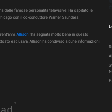
na delle famose personalità televisive. Ha ospitato le
 Chicago con il co-conduttore Warner Saunders.
L
rent'anni,
Allison
l'ha segnata molto bene in questo
ttosto esclusiva, Allison ha condiviso alcune informazioni
R
A
S
N
P
ad