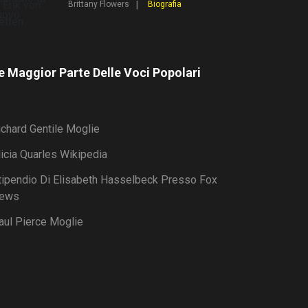
Brittany Flowers
Biografia
e Maggior Parte Delle Voci Popolari
ichard Gentile Moglie
licia Quarles Wikipedia
tipendio Di Elisabeth Hasselbeck Presso Fox
ews
aul Pierce Moglie