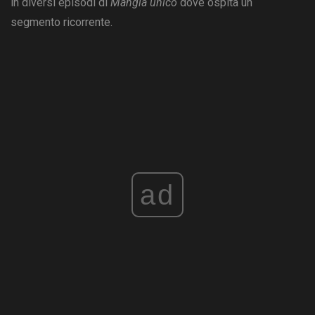
in diversi episodi di
Mangia unico
dove ospita un
segmento ricorrente.
ad