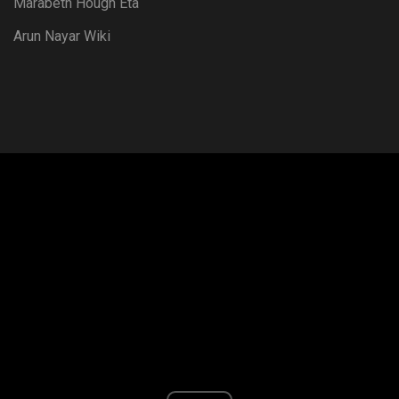
Marabeth Hough Età
Arun Nayar Wiki