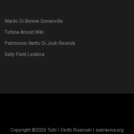
Marito Di Bonnie Somerville
Tichina Arnold Wiki
Patrimonio Netto Di Josh Resnick
Sally Field Lesbica
Copyright ©
2026 Tutti I Diritti Riservati |
sierraviva.org