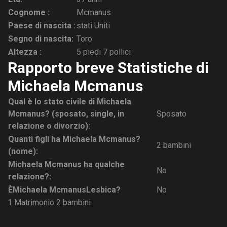
Cognome :
Mcmanus
Paese di nascita :
stati Uniti
Segno di nascita:
Toro
Altezza :
5 piedi 7 pollici
Rapporto breve Statistiche di
Michaela Mcmanus
Qual è lo stato civile di Michaela
Mcmanus? (sposato, single, in
Sposato
relazione o divorzio):
Quanti figli ha Michaela Mcmanus?
2 bambini
(nome):
Michaela Mcmanus ha qualche
No
relazione?:
È
Michaela Mcmanus
Lesbica?
No
1 Matrimonio
2 bambini