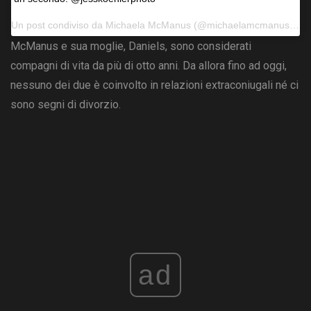
Un post condiviso da
Michaela McManus
(@michaelamcmanus) il 17 dicembre 2018 alle 11:20 PST
McManus e sua moglie, Daniels, sono considerati
compagni di vita da più di otto anni. Da allora fino ad oggi,
nessuno dei due è coinvolto in relazioni extraconiugali né ci
sono segni di divorzio.
ad