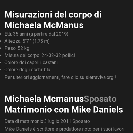
Misurazioni del corpo di
Michaela McManus
Età: 35 anni (a partire dal 2019)
Altezza: 5'7 '' (1,75 m)
Peso: 52 kg
Misura del corpo: 24-32-32 pollici
Colore dei capelli: castani
Colore degli occhi: blu
Per ulteriori aggiornamenti, fare clic su
sierraviva.org
!
Michaela Mcmanus
Sposato
Matrimonio con Mike Daniels
Data di matrimonio:3 luglio 2011
Sposato
Mike Daniels è scrittore e produttore noto per i suoi lavori