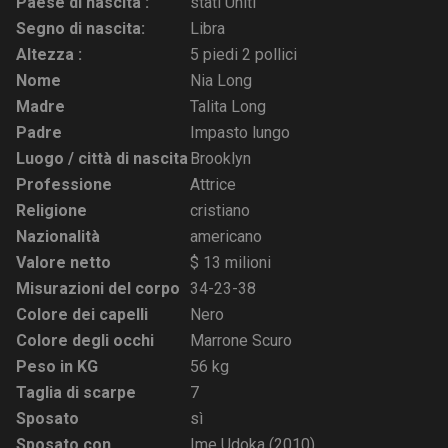
Paese di nascita :
stati Uniti
Segno di nascita:
Libra
Altezza :
5 piedi 2 pollici
Nome
Nia Long
Madre
Talita Long
Padre
Impasto lungo
Luogo / città di nascita
Brooklyn
Professione
Attrice
Religione
cristiano
Nazionalità
americano
Valore netto
$ 13 milioni
Misurazioni del corpo
34-23-38
Colore dei capelli
Nero
Colore degli occhi
Marrone Scuro
Peso in KG
56 kg
Taglia di scarpe
7
Sposato
sì
Sposato con
Ime Udoka (2010)