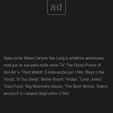
ad
Nata come Nitara Carlynn Nia Long è un'attrice americana,
nota per le sue parti nelle serie TV, 'The Fresh Prince of
Bel-Air' e 'Third Watch'. È nota anche per i film, 'Boyz n the
Hood', 'In Too Deep', 'Boiler Room', 'Friday', 'Love Jones',
'Soul Food', 'Big Momma's House', 'The Best' Amico, 'Siamo
ancora lì' e i sequel degli ultimi 3 film.